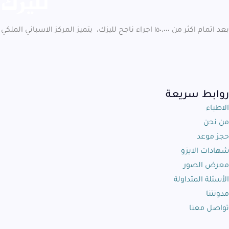
بعد اتمام اكثر من ١٥٠،٠٠٠ اجراء ناجح لليزك، يتميز المركز الاسباني الملكي بكونه كيان عظيم في مجال الرعاية الصحية المتخصصة في علاجات تصحيح النظر بالليزر و الخدمات المختلفة للعناية بالعيون
روابط سريعة
الاطباء
من نحن
حجز موعد
شهادات الايزو
معرض الصور
الأسئلة المتداولة
مدونتنا
تواصل معنا